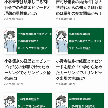
小林未奈は結婚してる?壮
吉村紗也香の結婚相手は大
行会での恋愛エピソードと
学時代からの知人？馴れ初
理想の男性像とは?
めは長年の交友関係から！
2026年2月8日
2026年2月8日
小谷優奈の経歴とエピソー
小野寺佳歩の経歴とエピソ
ドは?父の影響で始めたカ
ードを紹介！中学から始め
ーリングでオリンピック輪
たカーリングでオリンピッ
代表に!
ク出場の実績は?
2026年1月28日
2026年1月27日