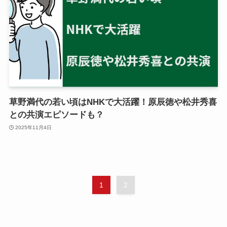
草野満代の若い頃はNHKで大活躍！原辰徳や松井秀喜
との共演エピソードも？
2025年11月4日
1
2