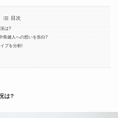
目次
況は?
中島健人への想いを告白?
イプを分析!
況は?