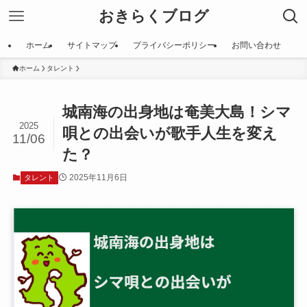
おきらくブログ
ホーム
サイトマップ
プライバシーポリシー
お問い合わせ
ホーム
タレント
城南海の出身地は奄美大島！シマ
2025
唄との出会いが歌手人生を変え
11/06
た？
2025年11月6日
タレント