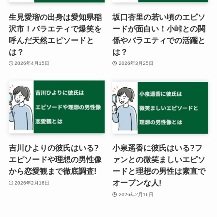
生見愛瑠の出身は愛知県稲
坂口杏里の若い頃のエピソ
沢市！バラエティで爆笑を
ードが面白い！小峠との関
呼んだ天然エピソードと
係やバラエティでの活躍と
は？
は？
2026年4月15日
2026年3月25日
吉川ひよりの彼氏はいる?
小泉遥香に彼氏はいる?フ
エピソードや理想の男性像
ァンとの微笑ましいエピソ
から恋愛観まで徹底調査!
ードと理想の男性は素直で
オープンな人!
2026年2月16日
2026年2月16日