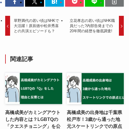
草野満代の若い頃はNHKで
立花孝志の若い頃はNHK職
大活躍！原辰徳や松井秀喜
員だった?内部告発までの
との共演エピソードも？
20年間の経歴を徹底調査!
関連記事
高橋成美がカミングアウト
高橋成美の出身地は千葉県
した内容とは？LGBTQの
松戸市！3歳から通った地
「クエスチョニング」を公
元スケートリンクでの原点