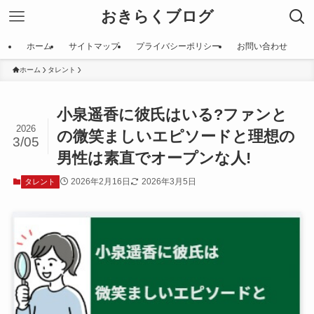
おきらくブログ
ホーム
サイトマップ
プライバシーポリシー
お問い合わせ
ホーム
タレント
小泉遥香に彼氏はいる?ファンと
2026
の微笑ましいエピソードと理想の
3/05
男性は素直でオープンな人!
2026年2月16日
2026年3月5日
タレント