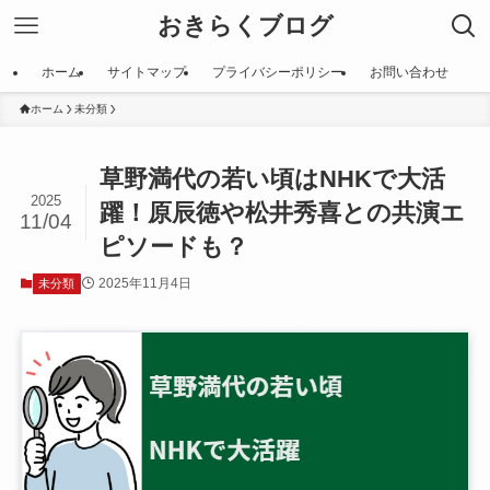
おきらくブログ
ホーム
サイトマップ
プライバシーポリシー
お問い合わせ
ホーム
未分類
草野満代の若い頃はNHKで大活
2025
躍！原辰徳や松井秀喜との共演エ
11/04
ピソードも？
2025年11月4日
未分類