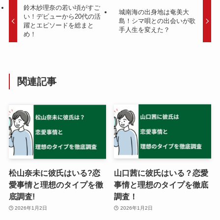
鈴木紗理奈の若い頃がすご
城南海の出身地は奄美大
い！デビューから20代の活
島！シマ唄との出会いが歌
躍とエピソードを総まと
手人生を変えた？
め！
関連記事
松山奈未に彼氏はいる?恋
山口茜に彼氏はいる？恋愛
愛事情と理想のタイプを徹
事情と理想のタイプを徹底
底調査!
調査！
2026年1月2日
2026年1月2日