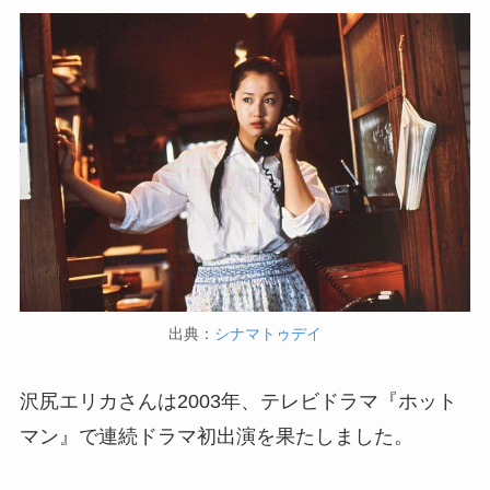
出典：
シナマトゥデイ
沢尻エリカさんは2003年、テレビドラマ『ホット
マン』で連続ドラマ初出演を果たしました。