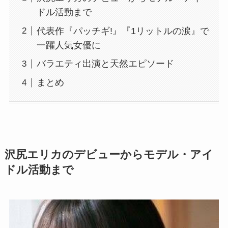
ドル活動まで
代表作『パッチギ!』『1リットルの涙』で
一躍人気女優に
バラエティ出演と天然エピソード
まとめ
沢尻エリカのデビューからモデル・アイ
ドル活動まで