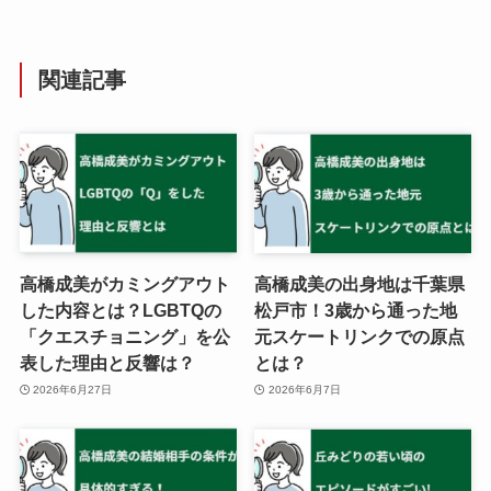
関連記事
高橋成美がカミングアウト
高橋成美の出身地は千葉県
した内容とは？LGBTQの
松戸市！3歳から通った地
「クエスチョニング」を公
元スケートリンクでの原点
表した理由と反響は？
とは？
2026年6月27日
2026年6月7日