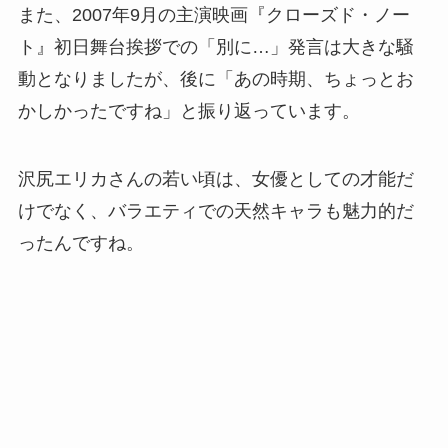
また、2007年9月の主演映画『クローズド・ノー
ト』初日舞台挨拶での「別に…」発言は大きな騒
動となりましたが、後に「あの時期、ちょっとお
かしかったですね」と振り返っています。
沢尻エリカさんの若い頃は、女優としての才能だ
けでなく、バラエティでの天然キャラも魅力的だ
ったんですね。