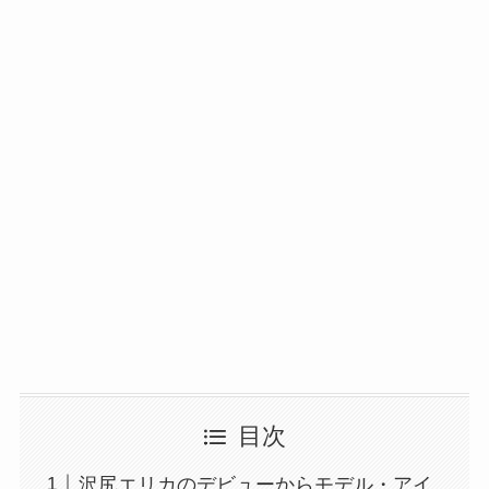
目次
沢尻エリカのデビューからモデル・アイ