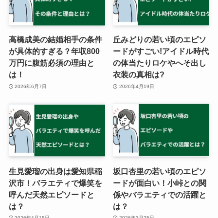
高橋成美の結婚相手の条件
丘みどりの若い頃のエピソ
が具体的すぎる？年収800
ードがすごい!アイドル時代
万円に腹筋必須の理由と
の体当たりロケやへそ出し
は！
衣装の真相は?
2026年6月7日
2026年4月19日
生見愛瑠の出身は愛知県稲
坂口杏里の若い頃のエピソ
沢市！バラエティで爆笑を
ードが面白い！小峠との関
呼んだ天然エピソードと
係やバラエティでの活躍と
は？
は？
2026年4月15日
2026年3月25日