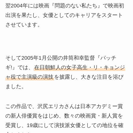
翌2004年には映画『問題のない私たち』で映画初
出演を果たし、女優としてのキャリアをスタート
させています。
そして2005年1月公開の井筒和幸監督『パッチ
ギ!』では、
在日朝鮮人の女子高生・リ・キョンジ
ャ役で主演級の演技
を披露し、大きな注目を浴び
ました。
この作品で、沢尻エリカさんは日本アカデミー賞
の新人俳優賞をはじめ、数々の映画賞・新人賞を
受賞し、19歳にして演技派女優としての地位を確