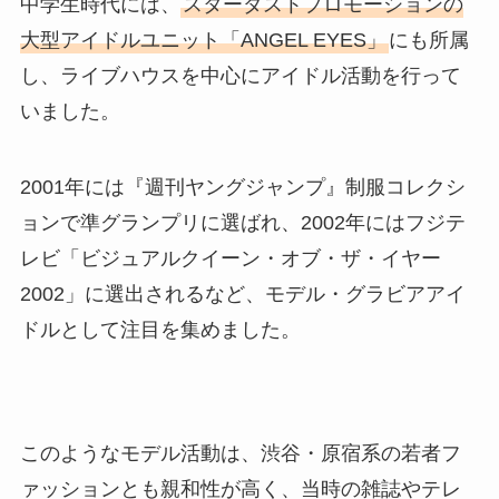
中学生時代には、
スターダストプロモーションの
大型アイドルユニット「ANGEL EYES」
にも所属
し、ライブハウスを中心にアイドル活動を行って
いました。
2001年には『週刊ヤングジャンプ』制服コレクシ
ョンで準グランプリに選ばれ、2002年にはフジテ
レビ「ビジュアルクイーン・オブ・ザ・イヤー
2002」に選出されるなど、モデル・グラビアアイ
ドルとして注目を集めました。
このようなモデル活動は、渋谷・原宿系の若者フ
ァッションとも親和性が高く、当時の雑誌やテレ