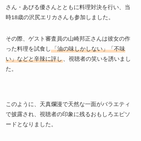
さん・あびる優さんとともに料理対決を行い、当
時18歳の沢尻エリカさんも参加しました。
その際、ゲスト審査員の山崎邦正さんは彼女の作
った料理を試食し
「油の味しかしない」「不味
い」などと辛辣に評し
、視聴者の笑いを誘いまし
た。
このように、天真爛漫で天然な一面がバラエティ
で披露され、視聴者の印象に残るおもしろエピソ
ードとなりました。