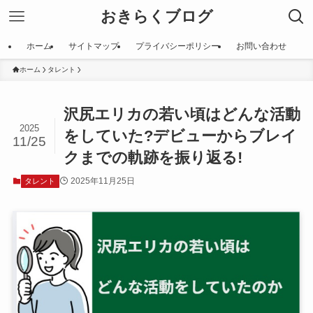
おきらくブログ
ホーム
サイトマップ
プライバシーポリシー
お問い合わせ
ホーム
タレント
沢尻エリカの若い頃はどんな活動
2025
をしていた?デビューからブレイ
11/25
クまでの軌跡を振り返る!
2025年11月25日
タレント