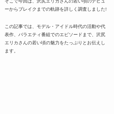
そこで今回は、沢尻エリカさんの若い頃のデビュ
ーからブレイクまでの軌跡を詳しく調査しました!
この記事では、モデル・アイドル時代の活動や代
表作、バラエティ番組でのエピソードまで、沢尻
エリカさんの若い頃の魅力をたっぷりとお伝えし
ます。