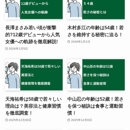
長澤まさみ若い頃が衝撃
木村多江の年齢は54歳！若
的?12歳デビューから人気
さを維持する秘密に迫る！
女優への軌跡を徹底解説!
2026年1月1日
2026年1月5日
天海祐希は58歳で若々しい
中山忍の年齢は52歳！若さ
理由は？美容法と健康習慣
を保つ秘訣は食事と運動習
を徹底調査！
慣！
2025年12月30日
2025年12月6日