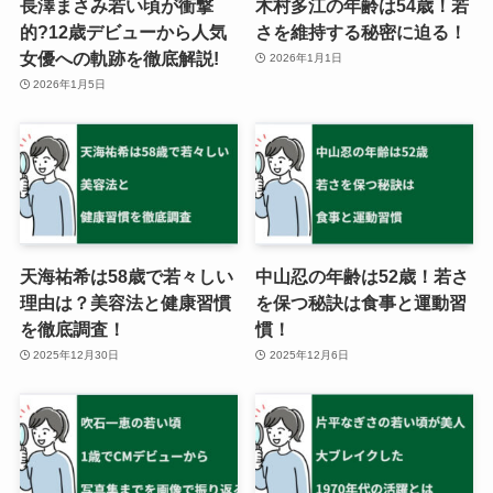
長澤まさみ若い頃が衝撃
木村多江の年齢は54歳！若
的?12歳デビューから人気
さを維持する秘密に迫る！
女優への軌跡を徹底解説!
2026年1月1日
2026年1月5日
天海祐希は58歳で若々しい
中山忍の年齢は52歳！若さ
理由は？美容法と健康習慣
を保つ秘訣は食事と運動習
を徹底調査！
慣！
2025年12月30日
2025年12月6日