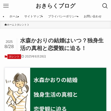
おきらくブログ
ホーム
サイトマップ
プライバシーポリシー
お問い合わせ
ホーム
タレント
水森かおりの結婚はいつ？独身生
2025
8/28
活の真相と恋愛観に迫る！
2025年8月28日
タレント