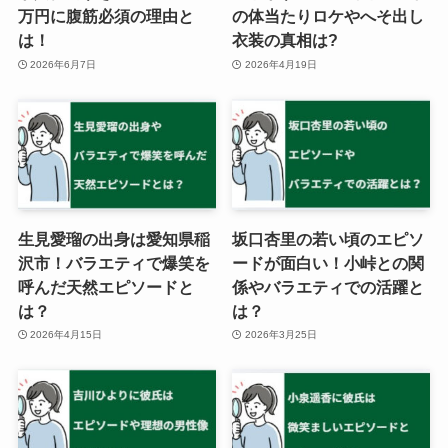
万円に腹筋必須の理由と
の体当たりロケやへそ出し
は！
衣装の真相は?
2026年6月7日
2026年4月19日
生見愛瑠の出身は愛知県稲
坂口杏里の若い頃のエピソ
沢市！バラエティで爆笑を
ードが面白い！小峠との関
呼んだ天然エピソードと
係やバラエティでの活躍と
は？
は？
2026年4月15日
2026年3月25日