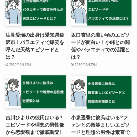
生見愛瑠の出身は愛知県稲
坂口杏里の若い頃のエピソ
沢市！バラエティで爆笑を
ードが面白い！小峠との関
呼んだ天然エピソードと
係やバラエティでの活躍と
は？
は？
2026年4月15日
2026年3月25日
吉川ひよりの彼氏はいる?
小泉遥香に彼氏はいる?フ
エピソードや理想の男性像
ァンとの微笑ましいエピソ
から恋愛観まで徹底調査!
ードと理想の男性は素直で