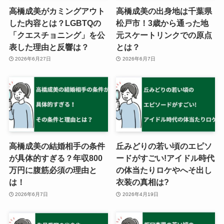
高橋成美がカミングアウト
高橋成美の出身地は千葉県
した内容とは？LGBTQの
松戸市！3歳から通った地
「クエスチョニング」を公
元スケートリンクでの原点
表した理由と反響は？
とは？
2026年6月27日
2026年6月7日
高橋成美の結婚相手の条件
丘みどりの若い頃のエピソ
が具体的すぎる？年収800
ードがすごい!アイドル時代
万円に腹筋必須の理由と
の体当たりロケやへそ出し
は！
衣装の真相は?
2026年6月7日
2026年4月19日