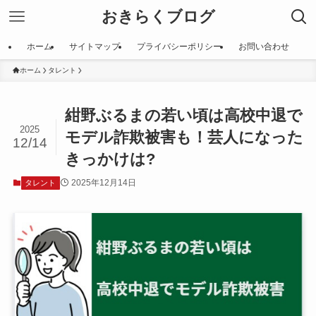
おきらくブログ
ホーム
サイトマップ
プライバシーポリシー
お問い合わせ
ホーム
タレント
紺野ぶるまの若い頃は高校中退で
2025
モデル詐欺被害も！芸人になった
12/14
きっかけは?
2025年12月14日
タレント