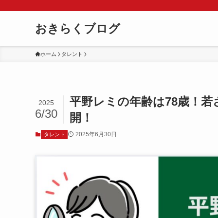
おきらくブログ
ホーム
タレント
平野レミの年齢は78歳！若
2025
6/30
開！
2025年6月30日
タレント