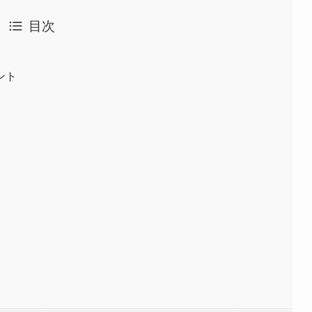
目次
ント