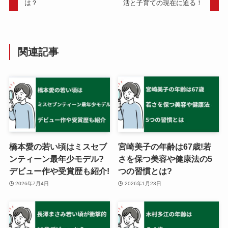
は？
活と子育ての現在に迫る！
関連記事
橋本愛の若い頃はミスセブ
宮崎美子の年齢は67歳!若
ンティーン最年少モデル?
さを保つ美容や健康法の5
デビュー作や受賞歴も紹介!
つの習慣とは?
2026年7月4日
2026年1月23日