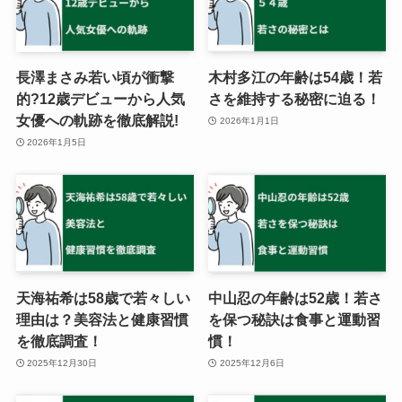
長澤まさみ若い頃が衝撃
木村多江の年齢は54歳！若
的?12歳デビューから人気
さを維持する秘密に迫る！
女優への軌跡を徹底解説!
2026年1月1日
2026年1月5日
天海祐希は58歳で若々しい
中山忍の年齢は52歳！若さ
理由は？美容法と健康習慣
を保つ秘訣は食事と運動習
を徹底調査！
慣！
2025年12月30日
2025年12月6日