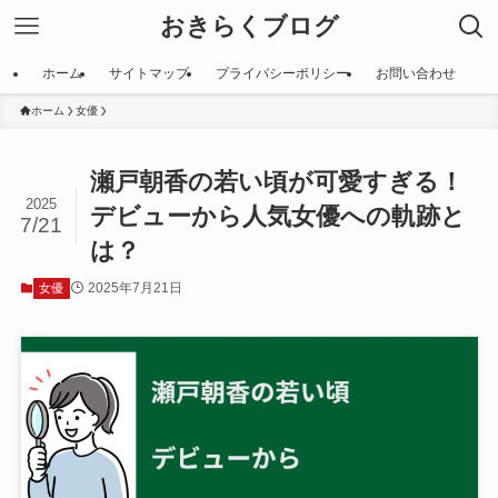
おきらくブログ
ホーム
サイトマップ
プライバシーポリシー
お問い合わせ
ホーム
女優
瀬戸朝香の若い頃が可愛すぎる！
2025
デビューから人気女優への軌跡と
7/21
は？
2025年7月21日
女優