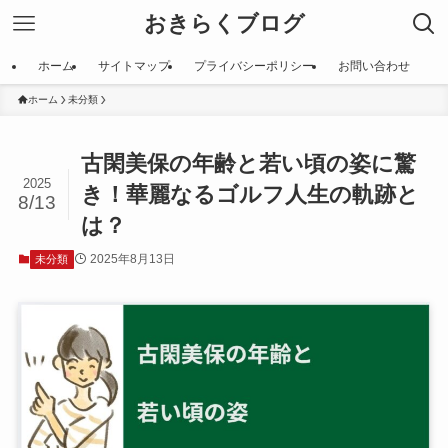
おきらくブログ
ホーム
サイトマップ
プライバシーポリシー
お問い合わせ
ホーム
未分類
古閑美保の年齢と若い頃の姿に驚
2025
き！華麗なるゴルフ人生の軌跡と
8/13
は？
2025年8月13日
未分類