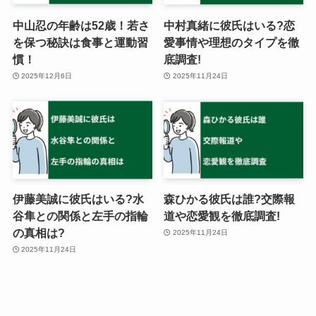
中山忍の年齢は52歳！若さ
中村真緒に彼氏はいる?恋
を保つ秘訣は食事と運動習
愛事情や理想のタイプを徹
慣！
底調査!
2025年12月6日
2025年11月24日
伊藤美誠に彼氏はいる?水
森ひかる彼氏は誰?交際報
谷隼との関係と左手の指輪
道や恋愛観を徹底調査!
の真相は?
2025年11月24日
2025年11月24日