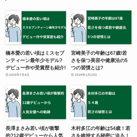
橋本愛の若い頃はミスセブ
宮崎美子の年齢は67歳!若
ンティーン最年少モデル?
さを保つ美容や健康法の5
デビュー作や受賞歴も紹介!
つの習慣とは?
2026年7月4日
2026年1月23日
長澤まさみ若い頃が衝撃
木村多江の年齢は54歳！若
的?12歳デビューから人気
さを維持する秘密に迫る！