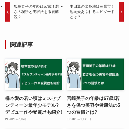
飯島直子の年齢は57歳！若
本田翼の出身地は三鷹市！
さの秘訣と美容法を徹底解
地元愛あふれるエピソード
説？
とは？
関連記事
橋本愛の若い頃はミスセブ
宮崎美子の年齢は67歳!若
ンティーン最年少モデル?
さを保つ美容や健康法の5
デビュー作や受賞歴も紹介!
つの習慣とは?
2026年7月4日
2026年1月23日