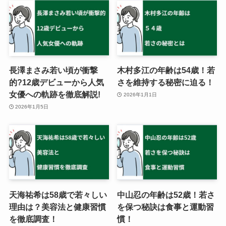
長澤まさみ若い頃が衝撃
木村多江の年齢は54歳！若
的?12歳デビューから人気
さを維持する秘密に迫る！
女優への軌跡を徹底解説!
2026年1月1日
2026年1月5日
天海祐希は58歳で若々しい
中山忍の年齢は52歳！若さ
理由は？美容法と健康習慣
を保つ秘訣は食事と運動習
を徹底調査！
慣！