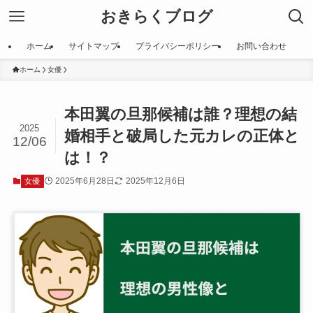
おきらくブログ
ホーム
サイトマップ
プライバシーポリシー
お問い合わせ
ホーム
女優
本田翼の旦那候補は誰？理想の結
2025
婚相手と破局した元カレの正体と
12/06
は！？
2025年6月28日
2025年12月6日
女優