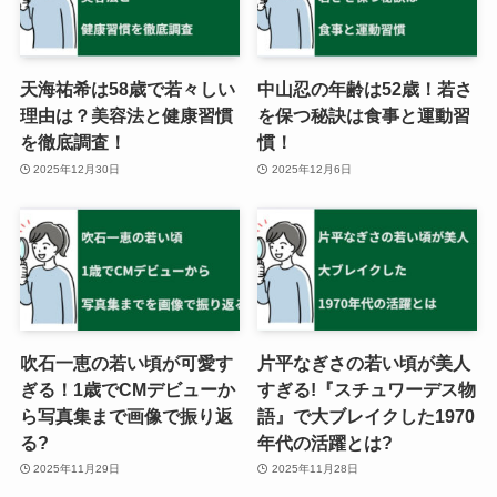
天海祐希は58歳で若々しい
中山忍の年齢は52歳！若さ
理由は？美容法と健康習慣
を保つ秘訣は食事と運動習
を徹底調査！
慣！
2025年12月30日
2025年12月6日
吹石一恵の若い頃が可愛す
片平なぎさの若い頃が美人
ぎる！1歳でCMデビューか
すぎる!『スチュワーデス物
ら写真集まで画像で振り返
語』で大ブレイクした1970
る?
年代の活躍とは?
2025年11月29日
2025年11月28日